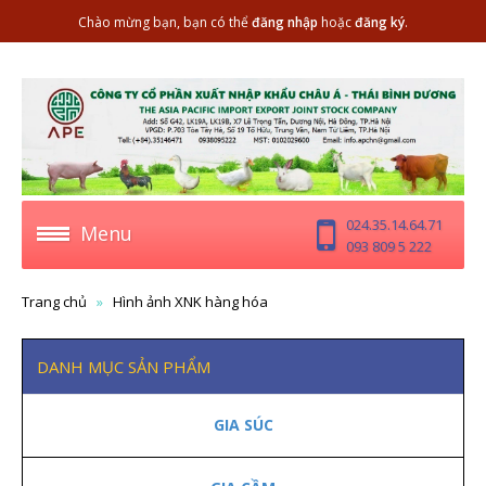
Chào mừng bạn, bạn có thể
đăng nhập
hoặc
đăng ký
.
024.35.14.64.71
Menu
093 809 5 222
Trang chủ
Hình ảnh XNK hàng hóa
DANH MỤC SẢN PHẨM
GIA SÚC