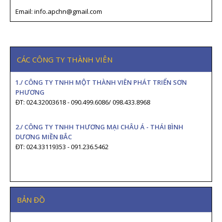
Email: info.apchn@gmail.com
CÁC CÔNG TY THÀNH VIÊN
1./ CÔNG TY TNHH MỘT THÀNH VIÊN PHÁT TRIỂN SƠN
PHƯƠNG
ĐT: 024.32003618 - 090.499.6086/ 098.433.8968
2./ CÔNG TY TNHH THƯƠNG MẠI CHÂU Á - THÁI BÌNH
DƯƠNG MIỀN BẮC
ĐT: 024.33119353 - 091.236.5462
BẢN ĐỒ