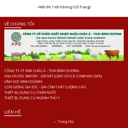
Hiển thị 1 tới 0 trong 0 (0 Trang)
VỀ CHÚNG TÔI
CÔNG TY CP XNK CHÂU Á - THÁI BÌNH DƯƠNG
ASIA PACIFIC IMPORT - EXPORT JOINT STOCK COMPANY (APE)
LĨNH VỰC KINH DOANH
CON GIỐNG GIA SÚC - GIA CẦM CHẤT LƯỢNG CAO
THIẾT BỊ, DỤNG CỤ CHĂN NUÔI
THIẾT BỊ, DỤNG CỤ NGÀNH THÚ Y
LIÊN HỆ
Trang chủ