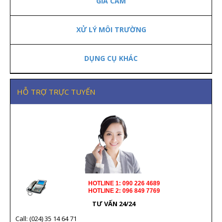
GIA CẦM
XỬ LÝ MÔI TRƯỜNG
DỤNG CỤ KHÁC
HỖ TRỢ TRỰC TUYẾN
HOTLINE 1: 090 226 4689
HOTLINE 2: 096 849 7769
TƯ VẤN 24/24
Call: (024) 35 14 64 71