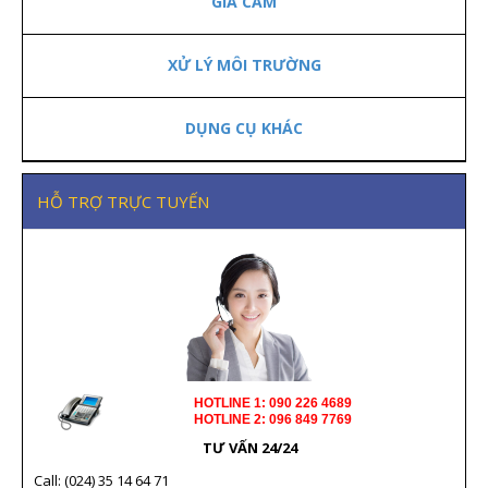
GIA CẦM
XỬ LÝ MÔI TRƯỜNG
DỤNG CỤ KHÁC
HỖ TRỢ TRỰC TUYẾN
HOTLINE 1: 090 226 4689
HOTLINE 2: 096 849 7769
TƯ VẤN 24/24
Call: (024) 35 14 64 71