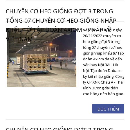
CHUYÊN CƠ HEO GIỐNG ĐỢT 3 TRONG
TỔNG 07 CHUYÊN CƠ HEO GIỐNG NHẬP
KHẨU TỪ TẬP ĐOÀN AXIOM – PHÁP VỀ
Vào lúc 20h30 tối ngày
20/11/2022 chuyên cơ
VIỆT NAM
heo giống đợt 3 trong
tổng 07 chuyên cơ heo
giống nhập khẩu từ Tập
đoàn Axiom đã về đến
sân bay Nội Bài - Hà
Nội. Tập đoàn Dabaco
ký kết nhập giống. Công
ty CP XNK Châu Á - Thái
Bình Dương đại diện
cho hãng nên bàn giao.
ĐỌC THÊM
CHUYÊN CƠ HEO GIỐNG ĐỢT 2 TRONG