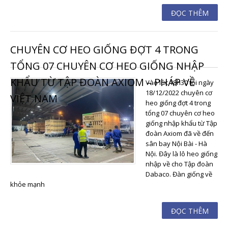
ĐỌC THÊM
CHUYÊN CƠ HEO GIỐNG ĐỢT 4 TRONG
TỔNG 07 CHUYÊN CƠ HEO GIỐNG NHẬP
KHẨU TỪ TẬP ĐOÀN AXIOM – PHÁP VỀ
Vào lúc 18h30 tối ngày
18/12/2022 chuyên cơ
VIỆT NAM
heo giống đợt 4 trong
tổng 07 chuyên cơ heo
giống nhập khẩu từ Tập
đoàn Axiom đã về đến
sân bay Nội Bài - Hà
Nội. Đây là lô heo giống
nhập về cho Tập đoàn
Dabaco. Đàn giống về
khỏe mạnh
ĐỌC THÊM