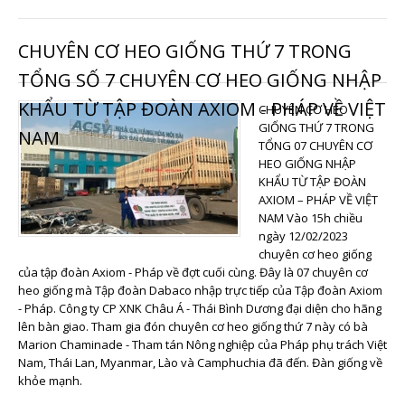
CHUYÊN CƠ HEO GIỐNG THỨ 7 TRONG
TỔNG SỐ 7 CHUYÊN CƠ HEO GIỐNG NHẬP
KHẨU TỪ TẬP ĐOÀN AXIOM - PHÁP VỀ VIỆT
CHUYÊN CƠ HEO
GIỐNG THỨ 7 TRONG
NAM
TỔNG 07 CHUYÊN CƠ
HEO GIỐNG NHẬP
KHẨU TỪ TẬP ĐOÀN
AXIOM – PHÁP VỀ VIỆT
NAM Vào 15h chiều
ngày 12/02/2023
chuyên cơ heo giống
của tập đoàn Axiom - Pháp về đợt cuối cùng. Đây là 07 chuyên cơ
heo giống mà Tập đoàn Dabaco nhập trực tiếp của Tập đoàn Axiom
- Pháp. Công ty CP XNK Châu Á - Thái Bình Dương đại diện cho hãng
lên bàn giao. Tham gia đón chuyên cơ heo giống thứ 7 này có bà
Marion Chaminade - Tham tán Nông nghiệp của Pháp phụ trách Việt
Nam, Thái Lan, Myanmar, Lào và Camphuchia đã đến. Đàn giống về
khỏe mạnh.