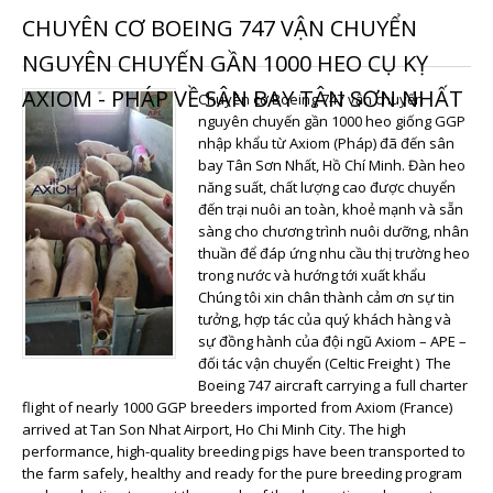
CHUYÊN CƠ BOEING 747 VẬN CHUYỂN
NGUYÊN CHUYẾN GẦN 1000 HEO CỤ KỴ
AXIOM - PHÁP VỀ SÂN BAY TÂN SƠN NHẤT
Chuyên cơ Boeing 747 vận chuyển
nguyên chuyến gần 1000 heo giống GGP
nhập khẩu từ Axiom (Pháp) đã đến sân
bay Tân Sơn Nhất, Hồ Chí Minh. Đàn heo
năng suất, chất lượng cao được chuyển
đến trại nuôi an toàn, khoẻ mạnh và sẵn
sàng cho chương trình nuôi dưỡng, nhân
thuần để đáp ứng nhu cầu thị trường heo
trong nước và hướng tới xuất khẩu
Chúng tôi xin chân thành cảm ơn sự tin
tưởng, hợp tác của quý khách hàng và
sự đồng hành của đội ngũ Axiom – APE –
đối tác vận chuyển (Celtic Freight ) The
Boeing 747 aircraft carrying a full charter
flight of nearly 1000 GGP breeders imported from Axiom (France)
arrived at Tan Son Nhat Airport, Ho Chi Minh City. The high
performance, high-quality breeding pigs have been transported to
the farm safely, healthy and ready for the pure breeding program