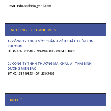
Email: info.apchn@gmail.com
CÁC CÔNG TY THÀNH VIÊN
1./ CÔNG TY TNHH MỘT THÀNH VIÊN PHÁT TRIỂN SƠN
PHƯƠNG
ĐT: 024.32003618 - 090.499.6086/ 098.433.8968
2./ CÔNG TY TNHH THƯƠNG MẠI CHÂU Á - THÁI BÌNH
DƯƠNG MIỀN BẮC
ĐT: 024.33119353 - 091.236.5462
BẢN ĐỒ