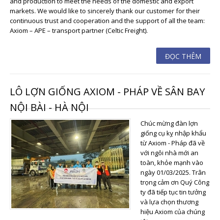
and production to meet the needs of the domestic and export
markets. We would like to sincerely thank our customer for their
continuous trust and cooperation and the support of all the team:
Axiom – APE – transport partner (Celtic Freight).
ĐỌC THÊM
LÔ LỢN GIỐNG AXIOM - PHÁP VỀ SÂN BAY
NỘI BÀI - HÀ NỘI
Chúc mừng đàn lợn
giống cụ kỵ nhập khẩu
từ Axiom - Pháp đã về
với ngôi nhà mới an
toàn, khỏe mạnh vào
ngày 01/03/2025. Trân
trọng cảm ơn Quý Công
ty đã tiếp tục tin tưởng
và lựa chọn thương
hiệu Axiom của chúng