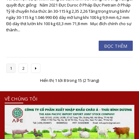
quyết đực giống: Năm 2021 Đực Duroc ở Pháp Đực Pietrain ở Pháp
Tỷ lệ chuyển hóa thức ăn 30-115 kg 2,35 2,26 Tăng trọng trung bình/
ngày 30-115 kg 1.046 990 Độ dày mỡ lưng khi 100 kg 9,9 mm 6,2 mm
Độ dày thịt lườn khi 100 kg 63,3 mm 71,8 mm Mục đích chính cho sự
thành...
ĐỌC THÊM
1
2
Hiển thị 1 tới 8 trong 15 (2 Trang)
VỀ CHÚNG TÔI