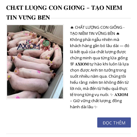
𝐂𝐇𝐀̂́𝐓 𝐋𝐔̛𝐎̛̣𝐍𝐆 𝐂𝐎𝐍 𝐆𝐈𝐎̂́𝐍𝐆 – 𝐓𝐀̣𝐎 𝐍𝐈𝐄̂̀𝐌
𝐓𝐈𝐍 𝐕𝐔̛̃𝐍𝐆 𝐁𝐄̂̀𝐍
🔥 CHẤT LƯỢNG CON GIỐNG -
TẠO NIỀM TIN VỮNG BỀN 🔥
Không phải ngẫu nhiên mà
khách hàng gắn bó lâu dài — đó
là kết quả của chất lượng được
chứng minh qua từng lứa giống
💯 𝐀𝐗𝐈𝐎𝐌 tự hào khi luôn là lựa
chọn được Anh tin tưởng trong
suốt nhiều năm qua. Chúng tôi
hiểu rằng: niềm tin không đến từ
lời nói, mà đến từ hiệu quả thực
tế trong từng vụ nuôi. ✨ 𝐀𝐗𝐈𝐎𝐌
– Giữ vững chất lượng, đồng
hành dài lâu ✨
ĐỌC THÊM