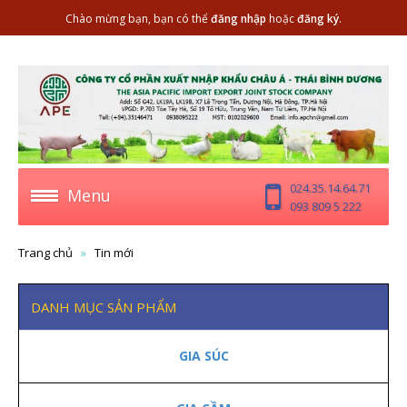
Chào mừng bạn, bạn có thể
đăng nhập
hoặc
đăng ký
.
024.35.14.64.71
Menu
093 809 5 222
Trang chủ
Tin mới
DANH MỤC SẢN PHẨM
GIA SÚC