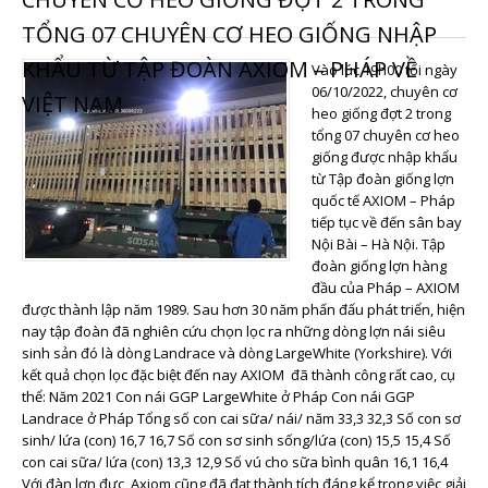
TỔNG 07 CHUYÊN CƠ HEO GIỐNG NHẬP
KHẨU TỪ TẬP ĐOÀN AXIOM – PHÁP VỀ
Vào lúc 19h00 tối ngày
06/10/2022, chuyên cơ
VIỆT NAM
heo giống đợt 2 trong
tổng 07 chuyên cơ heo
giống được nhập khẩu
từ Tập đoàn giống lợn
quốc tế AXIOM – Pháp
tiếp tục về đến sân bay
Nội Bài – Hà Nội. Tập
đoàn giống lợn hàng
đầu của Pháp – AXIOM
được thành lập năm 1989. Sau hơn 30 năm phấn đấu phát triển, hiện
nay tập đoàn đã nghiên cứu chọn lọc ra những dòng lợn nái siêu
sinh sản đó là dòng Landrace và dòng LargeWhite (Yorkshire). Với
kết quả chọn lọc đặc biệt đến nay AXIOM đã thành công rất cao, cụ
thể: Năm 2021 Con nái GGP LargeWhite ở Pháp Con nái GGP
Landrace ở Pháp Tổng số con cai sữa/ nái/ năm 33,3 32,3 Số con sơ
sinh/ lứa (con) 16,7 16,7 Số con sơ sinh sống/lứa (con) 15,5 15,4 Số
con cai sữa/ lứa (con) 13,3 12,9 Số vú cho sữa bình quân 16,1 16,4
Với đàn lợn đực, Axiom cũng đã đạt thành tích đáng kể trong việc giải