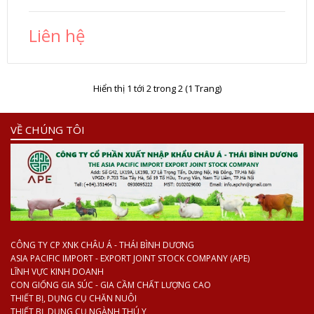
Liên hệ
Hiển thị 1 tới 2 trong 2 (1 Trang)
VỀ CHÚNG TÔI
CÔNG TY CP XNK CHÂU Á - THÁI BÌNH DƯƠNG
ASIA PACIFIC IMPORT - EXPORT JOINT STOCK COMPANY (APE)
LĨNH VỰC KINH DOANH
CON GIỐNG GIA SÚC - GIA CẦM CHẤT LƯỢNG CAO
THIẾT BỊ, DỤNG CỤ CHĂN NUÔI
THIẾT BỊ, DỤNG CỤ NGÀNH THÚ Y