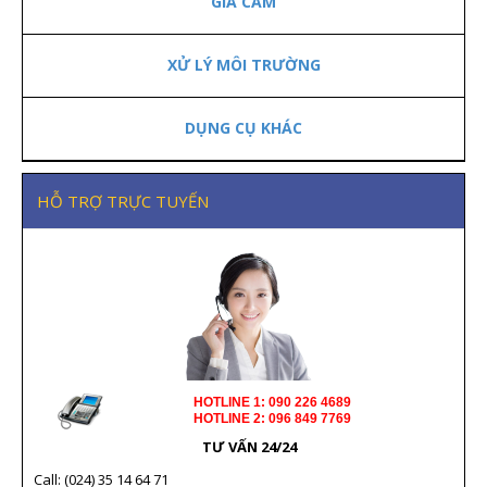
GIA CẦM
XỬ LÝ MÔI TRƯỜNG
DỤNG CỤ KHÁC
HỖ TRỢ TRỰC TUYẾN
HOTLINE 1: 090 226 4689
HOTLINE 2: 096 849 7769
TƯ VẤN 24/24
Call: (024) 35 14 64 71