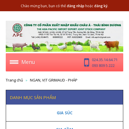
Chào mừng bạn, bạn có thể
đăng nhập
hoặc
đăng ký
.
024.35.14.64.71
Menu
093 809 5 222
Trang chủ
NGAN, VỊT GRIMAUD - PHÁP
DANH MỤC SẢN PHẨM
GIA SÚC