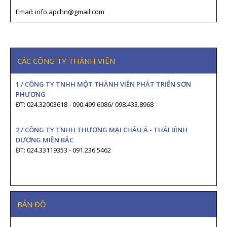
Email: info.apchn@gmail.com
CÁC CÔNG TY THÀNH VIÊN
1./ CÔNG TY TNHH MỘT THÀNH VIÊN PHÁT TRIỂN SƠN
PHƯƠNG
ĐT: 024.32003618 - 090.499.6086/ 098.433.8968
2./ CÔNG TY TNHH THƯƠNG MẠI CHÂU Á - THÁI BÌNH
DƯƠNG MIỀN BẮC
ĐT: 024.33119353 - 091.236.5462
BẢN ĐỒ