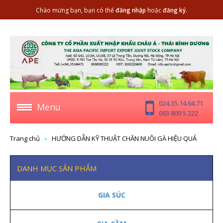
Chào mừng bạn, bạn có thể
đăng nhập
hoặc
đăng ký
.
024.35.14.64.71
Menu
093 809 5 222
Trang chủ
HƯỚNG DẪN KỸ THUẬT CHĂN NUÔI GÀ HIỆU QUẢ
DANH MỤC SẢN PHẨM
GIA SÚC