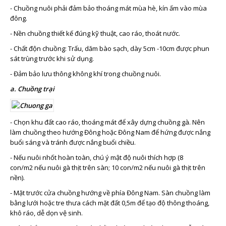
- Chuồng nuôi phải đảm bảo thoáng mát mùa hè, kín ấm vào mùa
đông.
- Nền chuồng thiết kế đúng kỹ thuật, cao ráo, thoát nước.
- Chất độn chuồng: Trấu, dăm bào sạch, dày 5cm -10cm được phun
sát trùng trước khi sử dụng.
- Đảm bảo lưu thông không khí trong chuồng nuôi.
a. Chuồng trại
- Chọn khu đất cao ráo, thoáng mát để xây dựng chuồng gà. Nên
làm chuồng theo hướng Đông hoặc Đông Nam để hứng được nắng
buổi sáng và tránh được nắng buổi chiều.
- Nếu nuôi nhốt hoàn toàn, chú ý mật độ nuôi thích hợp (8
con/m2 nếu nuôi gà thịt trên sàn; 10 con/m2 nếu nuôi gà thịt trên
nền).
- Mặt trước cửa chuồng hướng về phía Đông Nam. Sàn chuồng làm
bằng lưới hoặc tre thưa cách mặt đất 0,5m để tạo độ thông thoáng,
khô ráo, dễ dọn vệ sinh.