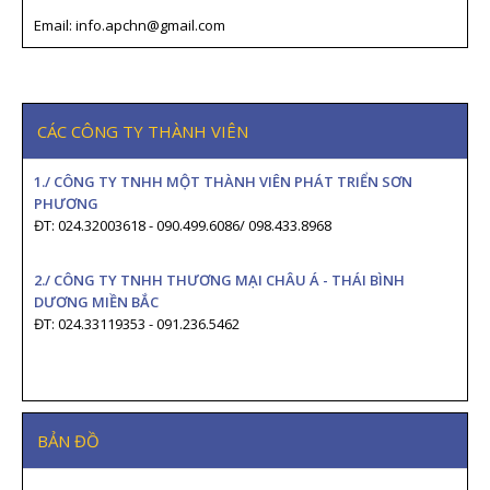
Email: info.apchn@gmail.com
CÁC CÔNG TY THÀNH VIÊN
1./ CÔNG TY TNHH MỘT THÀNH VIÊN PHÁT TRIỂN SƠN
PHƯƠNG
ĐT: 024.32003618 - 090.499.6086/ 098.433.8968
2./ CÔNG TY TNHH THƯƠNG MẠI CHÂU Á - THÁI BÌNH
DƯƠNG MIỀN BẮC
ĐT: 024.33119353 - 091.236.5462
BẢN ĐỒ