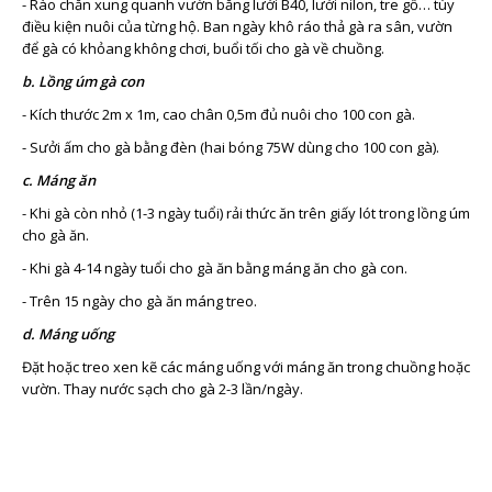
- Rào chắn xung quanh vườn bằng lưới B40, lưới nilon, tre gỗ… tùy
điều kiện nuôi của từng hộ. Ban ngày khô ráo thả gà ra sân, vườn
để gà có khỏang không chơi, buổi tối cho gà về chuồng.
b. Lồng úm gà con
- Kích thước 2m x 1m, cao chân 0,5m đủ nuôi cho 100 con gà.
- Sưởi ấm cho gà bằng đèn (hai bóng 75W dùng cho 100 con gà).
c. Máng ăn
- Khi gà còn nhỏ (1-3 ngày tuổi) rải thức ăn trên giấy lót trong lồng úm
cho gà ăn.
- Khi gà 4-14 ngày tuổi cho gà ăn bằng máng ăn cho gà con.
- Trên 15 ngày cho gà ăn máng treo.
d. Máng uống
Đặt hoặc treo xen kẽ các máng uống với máng ăn trong chuồng hoặc
vườn. Thay nước sạch cho gà 2-3 lần/ngày.