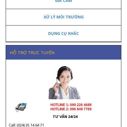
GIA CẦM
XỬ LÝ MÔI TRƯỜNG
DỤNG CỤ KHÁC
HỖ TRỢ TRỰC TUYẾN
HOTLINE 1: 090 226 4689
HOTLINE 2: 096 849 7769
TƯ VẤN 24/24
Call: (024) 35 14 64 71