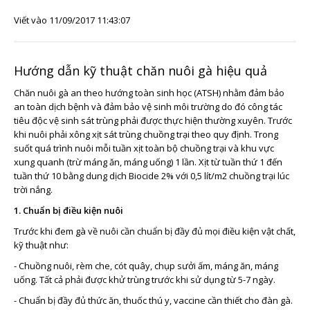
Viết vào
11/09/2017 11:43:07
Hướng dẫn kỹ thuật chăn nuôi gà hiệu quả
Chăn nuôi gà an theo hướng toàn sinh học (ATSH) nhằm đảm bảo
an toàn dịch bệnh và đảm bảo vệ sinh môi trường do đó công tác
tiêu độc vệ sinh sát trùng phải được thực hiện thường xuyên. Trước
khi nuôi phải xông xịt sát trùng chuồng trại theo quy định. Trong
suốt quá trình nuôi mỗi tuần xịt toàn bộ chuồng trại và khu vực
xung quanh (trừ máng ăn, máng uống) 1 lần. Xịt từ tuần thứ 1 đến
tuần thứ 10 bằng dung dịch Biocide 2% với 0,5 lít/m2 chuồng trại lúc
trời nắng.
1. Chuẩn bị điều kiện nuôi
Trước khi đem gà về nuôi cần chuẩn bị đầy đủ mọi điều kiện vật chất,
kỹ thuật như:
- Chuồng nuôi, rèm che, cót quây, chụp sưởi ấm, máng ăn, máng
uống. Tất cả phải được khử trùng trước khi sử dụng từ 5-7 ngày.
- Chuẩn bị đầy đủ thức ăn, thuốc thú y, vaccine cần thiết cho đàn gà.