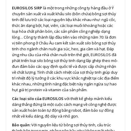
EUROSILOS SIRP
là một trong những công ty hàng đầu ở Ý
chuyên sản xuất và xuất khẩu silo (bồn chứa) bông sợi thủy
tinh để lưu trữ các loại nguyên liệu khác nhau như: ngũ cốc,
thức ăn dạng bột, hạt, viên, các loại muối khoáng hoặc các
loại hóa chất phân bón, các sản phẩm công nghiệp dạng
lỏng… Công ty thành lập đầu tiên vào những năm 70: là đơn
vị tiên phong ở Châu Âu cam kết sản xuất silo bông sợi thủy
tinh cho ngành chăn nuôi gia súc, heo, gia cầm và hạt. Đáp
ứng nhu cầu của nhà chăn nuôi trên thế giới, EUROSILOS đã
phát triển loại silo bông sợi thủy tinh dạng lắp ghép theo mô-
đun đảm bảo các quy định quốc tế và được cấp chứng nhận
về chất lượng. Tính chất cách nhiệt của sợi thủy tinh giúp duy
trì nhiệt độ lý tưởng ở các khu vực khắc nghiệt tại các địa điểm
khác nhau, những tính năng đặc biệt này ngăn ngừa sự hao
hụt giá trị protein và vitamin của sản phẩm.
Các loại silo của EUROSILOS
với thiết kế ghép mảnh kiểu
dáng thẳng đứng là một cuộc cách mạng về công nghệ được
sản xuất hoàn toàn tự động bằng robot, đảm bảo sự đồng
nhất về kiểu dáng, độ dày và nhỏ gọn.
Bảo quản:
Với nguyên liệu từ bông sợi thủy tinh, cấu trúc
thành bên trong mịn, phẳng nên hầu như không mất nhiều