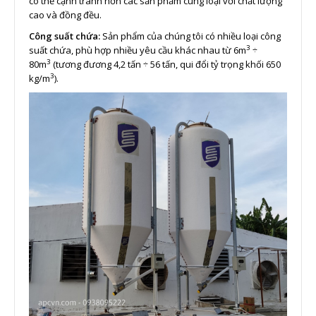
có thể cạnh tranh hơn các sản phẩm cùng loại với chất lượng
cao và đồng đều.
Công suất chứa:
Sản phẩm của chúng tôi có nhiều loại công
3
suất chứa, phù hợp nhiều yêu cầu khác nhau từ 6m
÷
3
80m
(tương đương 4,2 tấn ÷ 56 tấn, qui đổi tỷ trọng khối 650
3
kg/m
).