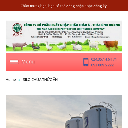
Chào mừng bạn, bạn có thể
đăng nhập
hoặc
đăng ký
.
024.35.14.64.71
Menu
093 809 5 222
Home
SILO CHỨA THỨC ĂN