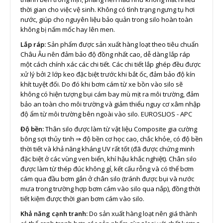
thời gian cho việc vệ sinh. Không có tình trạng ngưng tụ hơi
nước, giúp cho nguyên liệu bảo quản trong silo hoàn toàn
không bị nấm mốc hay lên men.
Lắp ráp:
Sản phẩm được sản xuất hàng loạt theo tiêu chuẩn
Châu Âu nên đảm bảo độ đồng nhất cao, dễ dàng lắp ráp
một cách chính xác các chi tiết. Các chi tiết lắp ghép đều được
xử lý bởi 2 lớp keo đặc biệt trước khi bắt ốc, đảm bảo độ kín
khít tuyệt đối. Do đó khi bơm cám từ xe bồn vào silo sẽ
không có hiện tượng bụi cám bay mù mịt ra môi trường, đảm
bảo an toàn cho môi trường và giảm thiểu nguy cơ xâm nhập
độ ẩm từ môi trường bên ngoài vào silo. EUROSLIOS - APC
Độ bền:
Thân silo được làm từ vật liệu Composite gia cường
bông sợi thủy tinh ⇒ độ bền cơ học cao, chắc khỏe, có độ bền
thời tiết và khả năng kháng UV rất tốt (đã được chứng minh
đặc biệt ở các vùng ven biển, khí hậu khắc nghiệt). Chân silo
được làm từ thép đúc không gỉ, kết cấu rỗng và có thể bơm
cám qua đầu bơm gắn ở chân silo (tránh được bụi và nước
mưa trong trường hợp bơm cám vào silo qua nắp), đồng thời
tiết kiệm được thời gian bơm cám vào silo.
Khả năng cạnh tranh:
Do sản xuất hàng loạt nên giá thành